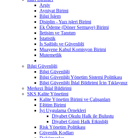
Arşiv
Ayniyat Birimi
Bilgi İşlem
Disiplin - Yazı işleri Birimi
Ek Ödeme (Döner Sermaye) Birimi
İletişim ve Tanıtım
İstatistik
İş Sağlığı ve Güvenliği
Muayene Kabul Komisyon Birimi
Mutemetlik
Bilgi Güvenliği
Bilgi Güvenliği
Bilgi Güvenliği Yönetim Sistemi Politikası
Bilgi Güvenliği İhlal Bildirimi İçin Tıklayınız
Merkezi İhlal Bildirimi
SKS Kalite Yönetimi
Kalite Yönetim Birimi ve Çalışanları
Eğitim Birimi
İyi Uygulama Örnekleri
Diyabet Okulu Halk ile Buluştu
Diyabet Günü Halk Etkinliği
Risk Yönetim Politikası
Güvenlik Kodları