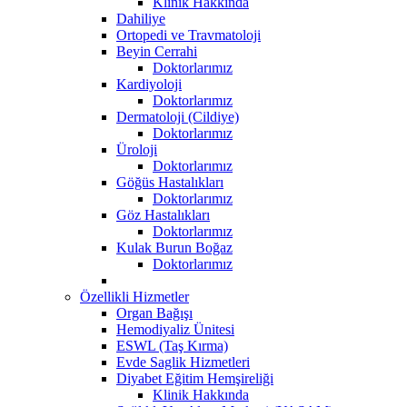
Klinik Hakkında
Dahiliye
Ortopedi ve Travmatoloji
Beyin Cerrahi
Doktorlarımız
Kardiyoloji
Doktorlarımız
Dermatoloji (Cildiye)
Doktorlarımız
Üroloji
Doktorlarımız
Göğüs Hastalıkları
Doktorlarımız
Göz Hastalıkları
Doktorlarımız
Kulak Burun Boğaz
Doktorlarımız
Özellikli Hizmetler
Organ Bağışı
Hemodiyaliz Ünitesi
ESWL (Taş Kırma)
Evde Saglik Hizmetleri
Diyabet Eğitim Hemşireliği
Klinik Hakkında