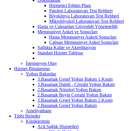
Dokümanlar
Hizmetiçi Eğitim Planı
Patoloji Laboratuvarı Test Rehberi
Bi̇yoki̇mya Laboratuvarı Test Rehberi̇
Mi̇krobi̇yoloji̇ Laboratuvari Test Rehberi̇
Hasta ve Çalışanları Güvenliği Yönetmeliği
Memnuniyet Anket ve Sonuçları
Hasta Memnuniyet Anketi Sonuçları
Çalışan Memnuniyet Anket Sonuçları
Sağlıkta Kalite ve Akreditasyon
Standart Hizmet Tablosu
İstenmeyen Olay
Hizmet Binalarımız
Yoğun Bakımlar
3.Basamak Genel Yoğun Bakım 1.Kısım
3.Basamak Dahili - Cerrahi Yoğun Bakım
2.Basamak Nöroloji Yoğun Bakım
2.Basamak Beyin Cerrahi Yoğun Bakım
3.Basamak Genel Yoğun Bakım 2.Kısım
2.Basamak Genel Yoğun Bakım
Ameliyathane
Tıbbi Birimler
Kliniklerimiz
Acil Sağlık Hizmetleri