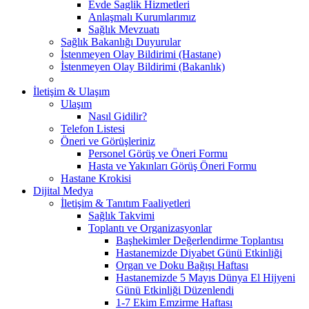
Evde Saglik Hizmetleri
Anlaşmalı Kurumlarımız
Sağlık Mevzuatı
Sağlık Bakanlığı Duyurular
İstenmeyen Olay Bildirimi (Hastane)
İstenmeyen Olay Bildirimi (Bakanlık)
İletişim & Ulaşım
Ulaşım
Nasıl Gidilir?
Telefon Listesi
Öneri ve Görüşleriniz
Personel Görüş ve Öneri Formu
Hasta ve Yakınları Görüş Öneri Formu
Hastane Krokisi
Dijital Medya
İletişim & Tanıtım Faaliyetleri
Sağlık Takvimi
Toplantı ve Organizasyonlar
Başhekimler Değerlendirme Toplantısı
Hastanemizde Diyabet Günü Etkinliği
Organ ve Doku Bağışı Haftası
Hastanemizde 5 Mayıs Dünya El Hijyeni
Günü Etkinliği Düzenlendi
1-7 Ekim Emzirme Haftası