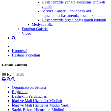
Hastanemizde yangın söndürme tatbikatı
yapıldı
Serviks Kanseri Farkındalık ayı
kapsamında hastanemizde stant kuruldu
Hastanemizde organ bağış standı kuruldu
Medyada Biz
Fotoğraf Galerisi
Video
Kurumsal
Hastane Yönetimi
Hastane Yönetimi
09 Eylül 2025
Organizasyon Şeması
Başhekim
Başhekim Yardımcıları
İdari ve Mali Hizmetler Müdürü
İdari ve Mali Hizmetler Müdür Yard.
Saglık Bakım Hizmetleri Müdürü