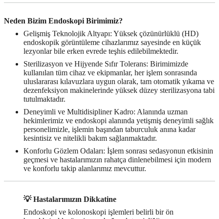
Neden Bizim Endoskopi Birimimiz?
Gelişmiş Teknolojik Altyapı:
Yüksek çözünürlüklü (HD)
endoskopik görüntüleme cihazlarımız sayesinde en küçük
lezyonlar bile erken evrede teşhis edilebilmektedir.
Sterilizasyon ve Hijyende Sıfır Tolerans:
Birimimizde
kullanılan tüm cihaz ve ekipmanlar, her işlem sonrasında
uluslararası kılavuzlara uygun olarak, tam otomatik yıkama ve
dezenfeksiyon makinelerinde yüksek düzey sterilizasyona tabi
tutulmaktadır.
Deneyimli ve Multidisipliner Kadro:
Alanında uzman
hekimlerimiz ve endoskopi alanında yetişmiş deneyimli sağlık
personelimizle, işlemin başından taburculuk anına kadar
kesintisiz ve nitelikli bakım sağlanmaktadır.
Konforlu Gözlem Odaları:
İşlem sonrası sedasyonun etkisinin
geçmesi ve hastalarımızın rahatça dinlenebilmesi için modern
ve konforlu takip alanlarımız mevcuttur.
💡 Hastalarımızın Dikkatine
Endoskopi ve kolonoskopi işlemleri belirli bir
ön