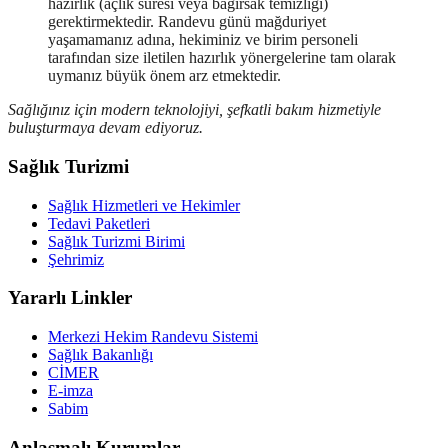
hazırlık
(açlık süresi veya bağırsak temizliği)
gerektirmektedir. Randevu günü mağduriyet
yaşamamanız adına, hekiminiz ve birim personeli
tarafından size iletilen hazırlık yönergelerine tam olarak
uymanız büyük önem arz etmektedir.
Sağlığınız için modern teknolojiyi, şefkatli bakım hizmetiyle
buluşturmaya devam ediyoruz.
Sağlık Turizmi
Sağlık Hizmetleri ve Hekimler
Tedavi Paketleri
Sağlık Turizmi Birimi
Şehrimiz
Yararlı Linkler
Merkezi Hekim Randevu Sistemi
Sağlık Bakanlığı
CİMER
E-imza
Sabim
Anlaşmalı Kurumlar