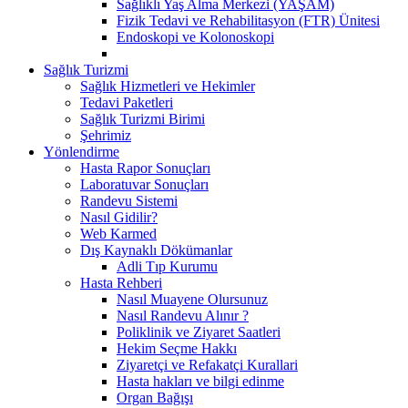
Sağlıklı Yaş Alma Merkezi (YAŞAM)
Fizik Tedavi ve Rehabilitasyon (FTR) Ünitesi
Endoskopi ve Kolonoskopi
Sağlık Turizmi
Sağlık Hizmetleri ve Hekimler
Tedavi Paketleri
Sağlık Turizmi Birimi
Şehrimiz
Yönlendirme
Hasta Rapor Sonuçları
Laboratuvar Sonuçları
Randevu Sistemi
Nasıl Gidilir?
Web Karmed
Dış Kaynaklı Dökümanlar
Adli Tıp Kurumu
Hasta Rehberi
Nasıl Muayene Olursunuz
Nasıl Randevu Alınır ?
Poliklinik ve Ziyaret Saatleri
Hekim Seçme Hakkı
Ziyaretçi ve Refakatçi Kurallari
Hasta hakları ve bilgi edinme
Organ Bağışı