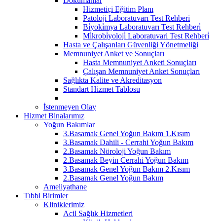
Dokümanlar
Hizmetiçi Eğitim Planı
Patoloji Laboratuvarı Test Rehberi
Bi̇yoki̇mya Laboratuvarı Test Rehberi̇
Mi̇krobi̇yoloji̇ Laboratuvari Test Rehberi̇
Hasta ve Çalışanları Güvenliği Yönetmeliği
Memnuniyet Anket ve Sonuçları
Hasta Memnuniyet Anketi Sonuçları
Çalışan Memnuniyet Anket Sonuçları
Sağlıkta Kalite ve Akreditasyon
Standart Hizmet Tablosu
İstenmeyen Olay
Hizmet Binalarımız
Yoğun Bakımlar
3.Basamak Genel Yoğun Bakım 1.Kısım
3.Basamak Dahili - Cerrahi Yoğun Bakım
2.Basamak Nöroloji Yoğun Bakım
2.Basamak Beyin Cerrahi Yoğun Bakım
3.Basamak Genel Yoğun Bakım 2.Kısım
2.Basamak Genel Yoğun Bakım
Ameliyathane
Tıbbi Birimler
Kliniklerimiz
Acil Sağlık Hizmetleri