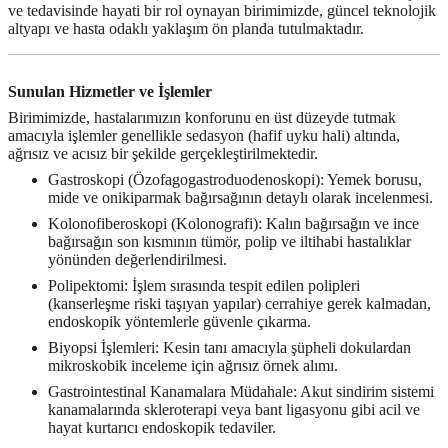
ve tedavisinde hayati bir rol oynayan birimimizde, güncel teknolojik
altyapı ve hasta odaklı yaklaşım ön planda tutulmaktadır.
Sunulan Hizmetler ve İşlemler
Birimimizde, hastalarımızın konforunu en üst düzeyde tutmak
amacıyla işlemler genellikle
sedasyon (hafif uyku hali)
altında,
ağrısız ve acısız bir şekilde gerçekleştirilmektedir.
Gastroskopi (Özofagogastroduodenoskopi):
Yemek borusu,
mide ve onikiparmak bağırsağının detaylı olarak incelenmesi.
Kolonofiberoskopi (Kolonografi):
Kalın bağırsağın ve ince
bağırsağın son kısmının tümör, polip ve iltihabi hastalıklar
yönünden değerlendirilmesi.
Polipektomi:
İşlem sırasında tespit edilen polipleri
(kanserleşme riski taşıyan yapılar) cerrahiye gerek kalmadan,
endoskopik yöntemlerle güvenle çıkarma.
Biyopsi İşlemleri:
Kesin tanı amacıyla şüpheli dokulardan
mikroskobik inceleme için ağrısız örnek alımı.
Gastrointestinal Kanamalara Müdahale:
Akut sindirim sistemi
kanamalarında skleroterapi veya bant ligasyonu gibi acil ve
hayat kurtarıcı endoskopik tedaviler.