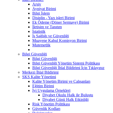
Arşiv
Ayniyat Birimi
Bilgi İşlem
Disiplin - Yazı işleri Birimi
Ek Ödeme (Döner Sermaye) Birimi
İletişim ve Tanıtım
İstatistik
İş Sağlığı ve Güvenliği
Muayene Kabul Komisyon Birimi
Mutemetlik
Bilgi Güvenliği
Bilgi Güvenliği
Bilgi Güvenliği Yönetim Sistemi Politikası
Bilgi Güvenliği İhlal Bildirimi İçin Tıklayınız
Merkezi İhlal Bildirimi
SKS Kalite Yönetimi
Kalite Yönetim Birimi ve Çalışanları
Eğitim Birimi
İyi Uygulama Örnekleri
Diyabet Okulu Halk ile Buluştu
Diyabet Günü Halk Etkinliği
Risk Yönetim Politikası
Güvenlik Kodları