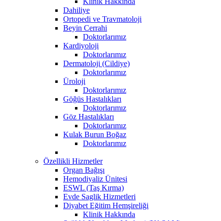
Klinik Hakkında
Dahiliye
Ortopedi ve Travmatoloji
Beyin Cerrahi
Doktorlarımız
Kardiyoloji
Doktorlarımız
Dermatoloji (Cildiye)
Doktorlarımız
Üroloji
Doktorlarımız
Göğüs Hastalıkları
Doktorlarımız
Göz Hastalıkları
Doktorlarımız
Kulak Burun Boğaz
Doktorlarımız
Özellikli Hizmetler
Organ Bağışı
Hemodiyaliz Ünitesi
ESWL (Taş Kırma)
Evde Saglik Hizmetleri
Diyabet Eğitim Hemşireliği
Klinik Hakkında