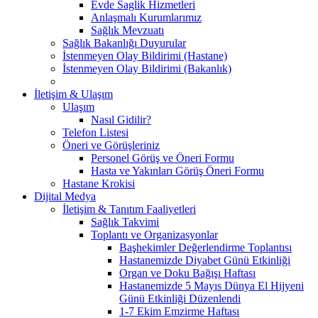
Evde Saglik Hizmetleri
Anlaşmalı Kurumlarımız
Sağlık Mevzuatı
Sağlık Bakanlığı Duyurular
İstenmeyen Olay Bildirimi (Hastane)
İstenmeyen Olay Bildirimi (Bakanlık)
İletişim & Ulaşım
Ulaşım
Nasıl Gidilir?
Telefon Listesi
Öneri ve Görüşleriniz
Personel Görüş ve Öneri Formu
Hasta ve Yakınları Görüş Öneri Formu
Hastane Krokisi
Dijital Medya
İletişim & Tanıtım Faaliyetleri
Sağlık Takvimi
Toplantı ve Organizasyonlar
Başhekimler Değerlendirme Toplantısı
Hastanemizde Diyabet Günü Etkinliği
Organ ve Doku Bağışı Haftası
Hastanemizde 5 Mayıs Dünya El Hijyeni
Günü Etkinliği Düzenlendi
1-7 Ekim Emzirme Haftası