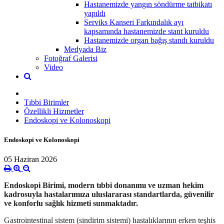
Hastanemizde yangın söndürme tatbikatı
yapıldı
Serviks Kanseri Farkındalık ayı
kapsamında hastanemizde stant kuruldu
Hastanemizde organ bağış standı kuruldu
Medyada Biz
Fotoğraf Galerisi
Video
Tıbbi Birimler
Özellikli Hizmetler
Endoskopi ve Kolonoskopi
Endoskopi ve Kolonoskopi
05 Haziran 2026
Endoskopi Birimi
, modern tıbbi donanımı ve uzman hekim
kadrosuyla hastalarımıza uluslararası standartlarda, güvenilir
ve konforlu sağlık hizmeti sunmaktadır.
Gastrointestinal sistem (sindirim sistemi) hastalıklarının erken teşhis