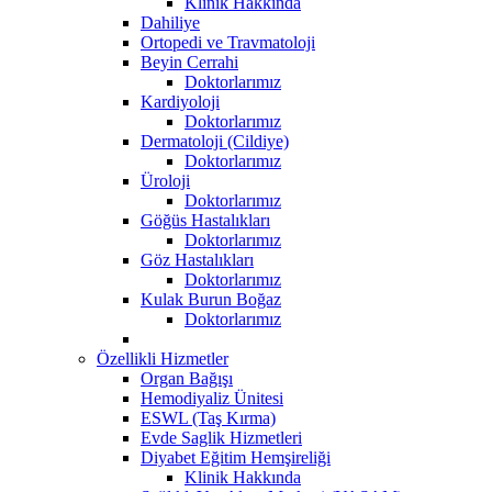
Klinik Hakkında
Dahiliye
Ortopedi ve Travmatoloji
Beyin Cerrahi
Doktorlarımız
Kardiyoloji
Doktorlarımız
Dermatoloji (Cildiye)
Doktorlarımız
Üroloji
Doktorlarımız
Göğüs Hastalıkları
Doktorlarımız
Göz Hastalıkları
Doktorlarımız
Kulak Burun Boğaz
Doktorlarımız
Özellikli Hizmetler
Organ Bağışı
Hemodiyaliz Ünitesi
ESWL (Taş Kırma)
Evde Saglik Hizmetleri
Diyabet Eğitim Hemşireliği
Klinik Hakkında