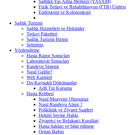
Sağlıklı Yaş Alma Merkezi (YAŞAM)
Fizik Tedavi ve Rehabilitasyon (FTR) Ünitesi
Endoskopi ve Kolonoskopi
Sağlık Turizmi
Sağlık Hizmetleri ve Hekimler
Tedavi Paketleri
Sağlık Turizmi Birimi
Şehrimiz
Yönlendirme
Hasta Rapor Sonuçları
Laboratuvar Sonuçları
Randevu Sistemi
Nasıl Gidilir?
Web Karmed
Dış Kaynaklı Dökümanlar
Adli Tıp Kurumu
Hasta Rehberi
Nasıl Muayene Olursunuz
Nasıl Randevu Alınır ?
Poliklinik ve Ziyaret Saatleri
Hekim Seçme Hakkı
Ziyaretçi ve Refakatçi Kurallari
Hasta hakları ve bilgi edinme
Organ Bağışı