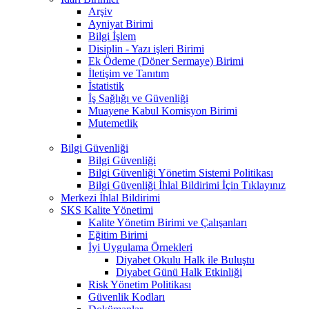
Arşiv
Ayniyat Birimi
Bilgi İşlem
Disiplin - Yazı işleri Birimi
Ek Ödeme (Döner Sermaye) Birimi
İletişim ve Tanıtım
İstatistik
İş Sağlığı ve Güvenliği
Muayene Kabul Komisyon Birimi
Mutemetlik
Bilgi Güvenliği
Bilgi Güvenliği
Bilgi Güvenliği Yönetim Sistemi Politikası
Bilgi Güvenliği İhlal Bildirimi İçin Tıklayınız
Merkezi İhlal Bildirimi
SKS Kalite Yönetimi
Kalite Yönetim Birimi ve Çalışanları
Eğitim Birimi
İyi Uygulama Örnekleri
Diyabet Okulu Halk ile Buluştu
Diyabet Günü Halk Etkinliği
Risk Yönetim Politikası
Güvenlik Kodları