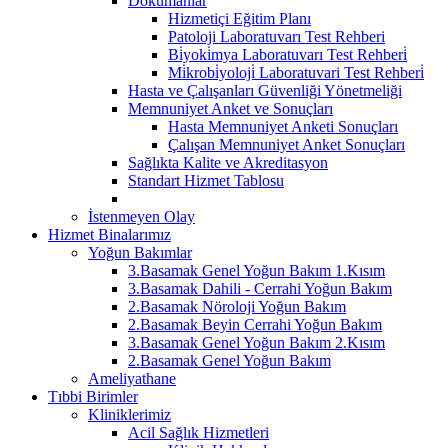
Dokümanlar
Hizmetiçi Eğitim Planı
Patoloji Laboratuvarı Test Rehberi
Bi̇yoki̇mya Laboratuvarı Test Rehberi̇
Mi̇krobi̇yoloji̇ Laboratuvari Test Rehberi̇
Hasta ve Çalışanları Güvenliği Yönetmeliği
Memnuniyet Anket ve Sonuçları
Hasta Memnuniyet Anketi Sonuçları
Çalışan Memnuniyet Anket Sonuçları
Sağlıkta Kalite ve Akreditasyon
Standart Hizmet Tablosu
İstenmeyen Olay
Hizmet Binalarımız
Yoğun Bakımlar
3.Basamak Genel Yoğun Bakım 1.Kısım
3.Basamak Dahili - Cerrahi Yoğun Bakım
2.Basamak Nöroloji Yoğun Bakım
2.Basamak Beyin Cerrahi Yoğun Bakım
3.Basamak Genel Yoğun Bakım 2.Kısım
2.Basamak Genel Yoğun Bakım
Ameliyathane
Tıbbi Birimler
Kliniklerimiz
Acil Sağlık Hizmetleri