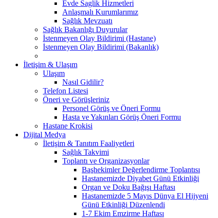
Evde Saglik Hizmetleri
Anlaşmalı Kurumlarımız
Sağlık Mevzuatı
Sağlık Bakanlığı Duyurular
İstenmeyen Olay Bildirimi (Hastane)
İstenmeyen Olay Bildirimi (Bakanlık)
İletişim & Ulaşım
Ulaşım
Nasıl Gidilir?
Telefon Listesi
Öneri ve Görüşleriniz
Personel Görüş ve Öneri Formu
Hasta ve Yakınları Görüş Öneri Formu
Hastane Krokisi
Dijital Medya
İletişim & Tanıtım Faaliyetleri
Sağlık Takvimi
Toplantı ve Organizasyonlar
Başhekimler Değerlendirme Toplantısı
Hastanemizde Diyabet Günü Etkinliği
Organ ve Doku Bağışı Haftası
Hastanemizde 5 Mayıs Dünya El Hijyeni
Günü Etkinliği Düzenlendi
1-7 Ekim Emzirme Haftası