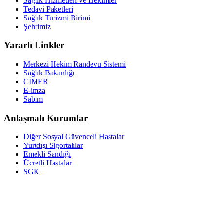
Sağlık Hizmetleri ve Hekimler
Tedavi Paketleri
Sağlık Turizmi Birimi
Şehrimiz
Yararlı Linkler
Merkezi Hekim Randevu Sistemi
Sağlık Bakanlığı
CİMER
E-imza
Sabim
Anlaşmalı Kurumlar
Diğer Sosyal Güvenceli Hastalar
Yurtdışı Sigortalılar
Emekli Sandığı
Ücretli Hastalar
SGK