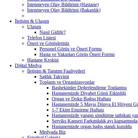
İstenmeyen Olay Bildirimi (Hastane)
İstenmeyen Olay Bildirimi (Bakanlık)
İletişim & Ulaşım
Ulaşım
Nasıl Gidilir?
Telefon Listesi
Öneri ve Görüşleriniz
Personel Görüş ve Öneri Formu
Hasta ve Yakınları Görüş Öneri Formu
Hastane Krokisi
Dijital Medya
İletişim & Tanıtım Faaliyetleri
Sağlık Takvimi
Toplantı ve Organizasyonlar
Başhekimler Değerlendirme Toplantısı
Hastanemizde Diyabet Günü Etkinliği
Organ ve Doku Bağışı Haftası
Hastanemizde 5 Mayıs Dünya El Hijyeni Gü
1-7 Ekim Emzirme Haftası
Hastanemizde yangın söndürme tatbikatı yap
Serviks Kanseri Farkındalık ayı kapsamında
Hastanemizde organ bağış standı kuruldu
Medyada Biz
Fotoğraf Galerisi