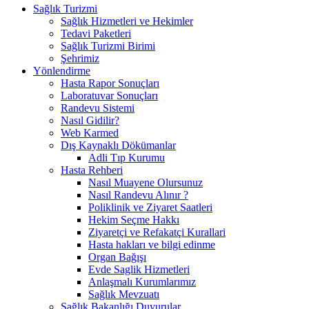
Sağlık Turizmi
Sağlık Hizmetleri ve Hekimler
Tedavi Paketleri
Sağlık Turizmi Birimi
Şehrimiz
Yönlendirme
Hasta Rapor Sonuçları
Laboratuvar Sonuçları
Randevu Sistemi
Nasıl Gidilir?
Web Karmed
Dış Kaynaklı Dökümanlar
Adli Tıp Kurumu
Hasta Rehberi
Nasıl Muayene Olursunuz
Nasıl Randevu Alınır ?
Poliklinik ve Ziyaret Saatleri
Hekim Seçme Hakkı
Ziyaretçi ve Refakatçi Kurallari
Hasta hakları ve bilgi edinme
Organ Bağışı
Evde Saglik Hizmetleri
Anlaşmalı Kurumlarımız
Sağlık Mevzuatı
Sağlık Bakanlığı Duyurular