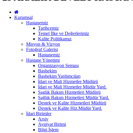
Kurumsal
Hastanemiz
Tarihçemiz
Temel İlke ve Değerlerimiz
Kalite Politikamız
Misyon & Vizyon
Fotoğraf Galerisi
Hastanemiz
Hastane Yönetimi
Organizasyon Şeması
Başhekim
Başhekim Yardımcıları
İdari ve Mali Hizmetler Müdürü
İdari ve Mali Hizmetler Müdür Yard.
Saglık Bakım Hizmetleri Müdürü
Sağlık Bakım Hizmetleri Müdür Yard.
Destek ve Kalite Hizmetleri Müdürü
Destek ve Kalite Hiz.Müdür Yard.
İdari Birimler
Arşiv
Ayniyat Birimi
Bilgi İşlem