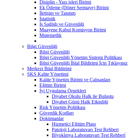
Disiplin - Yazı işleri Birimi
Ek Ödeme (Döner Sermaye) Birimi
İletişim ve Tanıtım
İstatistik
İş Sağlığı ve Güvenliği
Muayene Kabul Komisyon Birimi
Mutemetlik
Bilgi Güvenliği
Bilgi Güvenliği
Bilgi Güvenliği Yönetim Sistemi Politikası
Bilgi Güvenliği İhlal Bildirimi İçin Tıklayınız
Merkezi İhlal Bildirimi
SKS Kalite Yönetimi
Kalite Yönetim Birimi ve Çalışanları
Eğitim Birimi
İyi Uygulama Örnekleri
Diyabet Okulu Halk ile Buluştu
Diyabet Günü Halk Etkinliği
Risk Yönetim Politikası
Güvenlik Kodları
Dokümanlar
Hizmetiçi Eğitim Planı
Patoloji Laboratuvarı Test Rehberi
Bi̇yoki̇mya Laboratuvarı Test Rehberi̇