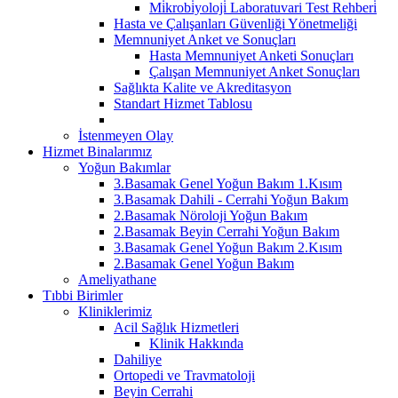
Mi̇krobi̇yoloji̇ Laboratuvari Test Rehberi̇
Hasta ve Çalışanları Güvenliği Yönetmeliği
Memnuniyet Anket ve Sonuçları
Hasta Memnuniyet Anketi Sonuçları
Çalışan Memnuniyet Anket Sonuçları
Sağlıkta Kalite ve Akreditasyon
Standart Hizmet Tablosu
İstenmeyen Olay
Hizmet Binalarımız
Yoğun Bakımlar
3.Basamak Genel Yoğun Bakım 1.Kısım
3.Basamak Dahili - Cerrahi Yoğun Bakım
2.Basamak Nöroloji Yoğun Bakım
2.Basamak Beyin Cerrahi Yoğun Bakım
3.Basamak Genel Yoğun Bakım 2.Kısım
2.Basamak Genel Yoğun Bakım
Ameliyathane
Tıbbi Birimler
Kliniklerimiz
Acil Sağlık Hizmetleri
Klinik Hakkında
Dahiliye
Ortopedi ve Travmatoloji
Beyin Cerrahi