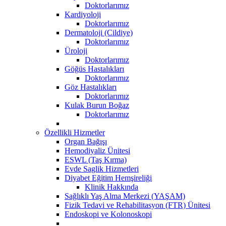
Doktorlarımız
Kardiyoloji
Doktorlarımız
Dermatoloji (Cildiye)
Doktorlarımız
Üroloji
Doktorlarımız
Göğüs Hastalıkları
Doktorlarımız
Göz Hastalıkları
Doktorlarımız
Kulak Burun Boğaz
Doktorlarımız
Özellikli Hizmetler
Organ Bağışı
Hemodiyaliz Ünitesi
ESWL (Taş Kırma)
Evde Saglik Hizmetleri
Diyabet Eğitim Hemşireliği
Klinik Hakkında
Sağlıklı Yaş Alma Merkezi (YAŞAM)
Fizik Tedavi ve Rehabilitasyon (FTR) Ünitesi
Endoskopi ve Kolonoskopi