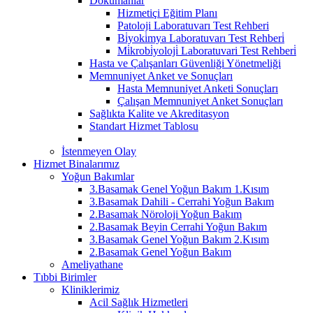
Dokümanlar
Hizmetiçi Eğitim Planı
Patoloji Laboratuvarı Test Rehberi
Bi̇yoki̇mya Laboratuvarı Test Rehberi̇
Mi̇krobi̇yoloji̇ Laboratuvari Test Rehberi̇
Hasta ve Çalışanları Güvenliği Yönetmeliği
Memnuniyet Anket ve Sonuçları
Hasta Memnuniyet Anketi Sonuçları
Çalışan Memnuniyet Anket Sonuçları
Sağlıkta Kalite ve Akreditasyon
Standart Hizmet Tablosu
İstenmeyen Olay
Hizmet Binalarımız
Yoğun Bakımlar
3.Basamak Genel Yoğun Bakım 1.Kısım
3.Basamak Dahili - Cerrahi Yoğun Bakım
2.Basamak Nöroloji Yoğun Bakım
2.Basamak Beyin Cerrahi Yoğun Bakım
3.Basamak Genel Yoğun Bakım 2.Kısım
2.Basamak Genel Yoğun Bakım
Ameliyathane
Tıbbi Birimler
Kliniklerimiz
Acil Sağlık Hizmetleri