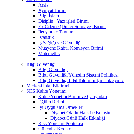
Arşiv
Ayniyat Birimi
Bilgi İşlem
Disiplin - Yazı işleri Birimi
Ek Ödeme (Döner Sermaye) Birimi
İletişim ve Tanıtım
İstatistik
İş Sağlığı ve Güvenliği
Muayene Kabul Komisyon Birimi
Mutemetlik
Bilgi Güvenliği
Bilgi Güvenliği
Bilgi Güvenliği Yönetim Sistemi Politikası
Bilgi Güvenliği İhlal Bildirimi İçin Tıklayınız
Merkezi İhlal Bildirimi
SKS Kalite Yönetimi
Kalite Yönetim Birimi ve Çalışanları
Eğitim Birimi
İyi Uygulama Örnekleri
Diyabet Okulu Halk ile Buluştu
Diyabet Günü Halk Etkinliği
Risk Yönetim Politikası
Güvenlik Kodları