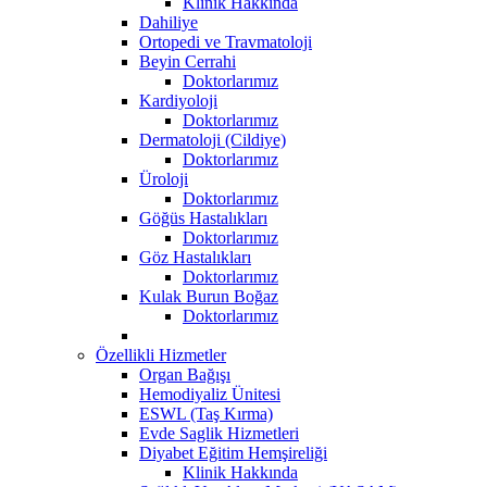
Klinik Hakkında
Dahiliye
Ortopedi ve Travmatoloji
Beyin Cerrahi
Doktorlarımız
Kardiyoloji
Doktorlarımız
Dermatoloji (Cildiye)
Doktorlarımız
Üroloji
Doktorlarımız
Göğüs Hastalıkları
Doktorlarımız
Göz Hastalıkları
Doktorlarımız
Kulak Burun Boğaz
Doktorlarımız
Özellikli Hizmetler
Organ Bağışı
Hemodiyaliz Ünitesi
ESWL (Taş Kırma)
Evde Saglik Hizmetleri
Diyabet Eğitim Hemşireliği
Klinik Hakkında