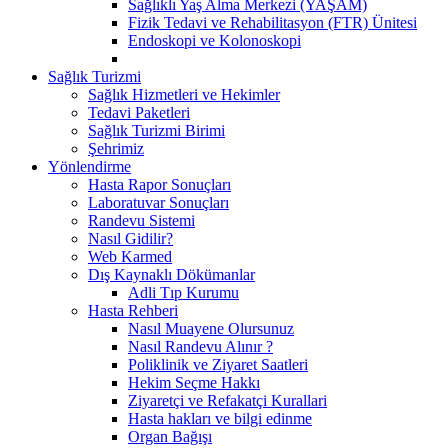
Sağlıklı Yaş Alma Merkezi (YAŞAM)
Fizik Tedavi ve Rehabilitasyon (FTR) Ünitesi
Endoskopi ve Kolonoskopi
Sağlık Turizmi
Sağlık Hizmetleri ve Hekimler
Tedavi Paketleri
Sağlık Turizmi Birimi
Şehrimiz
Yönlendirme
Hasta Rapor Sonuçları
Laboratuvar Sonuçları
Randevu Sistemi
Nasıl Gidilir?
Web Karmed
Dış Kaynaklı Dökümanlar
Adli Tıp Kurumu
Hasta Rehberi
Nasıl Muayene Olursunuz
Nasıl Randevu Alınır ?
Poliklinik ve Ziyaret Saatleri
Hekim Seçme Hakkı
Ziyaretçi ve Refakatçi Kurallari
Hasta hakları ve bilgi edinme
Organ Bağışı