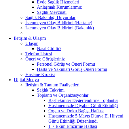
Evde Saglik Hizmetleri
Anlaşmalı Kurumlarımız
Sağlık Mevzuatı
Sağlık Bakanlığı Duyurular
İstenmeyen Olay Bildirimi (Hastane)
İstenmeyen Olay Bildirimi (Bakanlık)
İletişim & Ulaşım
Ulaşım
Nasıl Gidilir?
Telefon Listesi
Öneri ve Görüşleriniz
Personel Görüş ve Öneri Formu
Hasta ve Yakınları Görüş Öneri Formu
Hastane Krokisi
Dijital Medya
İletişim & Tanıtım Faaliyetleri
Sağlık Takvimi
Toplantı ve Organizasyonlar
Başhekimler Değerlendirme Toplantısı
Hastanemizde Diyabet Günü Etkinliği
Organ ve Doku Bağışı Haftası
Hastanemizde 5 Mayıs Dünya El Hijyeni
Günü Etkinliği Düzenlendi
1-7 Ekim Emzirme Haftası