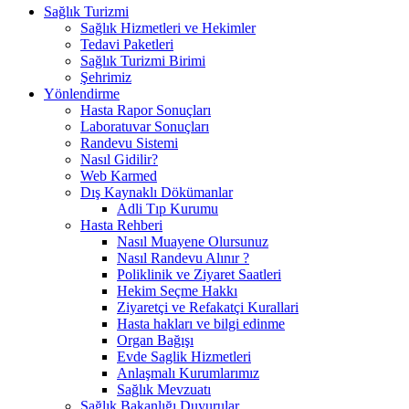
Sağlık Turizmi
Sağlık Hizmetleri ve Hekimler
Tedavi Paketleri
Sağlık Turizmi Birimi
Şehrimiz
Yönlendirme
Hasta Rapor Sonuçları
Laboratuvar Sonuçları
Randevu Sistemi
Nasıl Gidilir?
Web Karmed
Dış Kaynaklı Dökümanlar
Adli Tıp Kurumu
Hasta Rehberi
Nasıl Muayene Olursunuz
Nasıl Randevu Alınır ?
Poliklinik ve Ziyaret Saatleri
Hekim Seçme Hakkı
Ziyaretçi ve Refakatçi Kurallari
Hasta hakları ve bilgi edinme
Organ Bağışı
Evde Saglik Hizmetleri
Anlaşmalı Kurumlarımız
Sağlık Mevzuatı
Sağlık Bakanlığı Duyurular