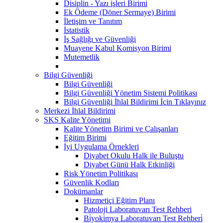
Disiplin - Yazı işleri Birimi
Ek Ödeme (Döner Sermaye) Birimi
İletişim ve Tanıtım
İstatistik
İş Sağlığı ve Güvenliği
Muayene Kabul Komisyon Birimi
Mutemetlik
Bilgi Güvenliği
Bilgi Güvenliği
Bilgi Güvenliği Yönetim Sistemi Politikası
Bilgi Güvenliği İhlal Bildirimi İçin Tıklayınız
Merkezi İhlal Bildirimi
SKS Kalite Yönetimi
Kalite Yönetim Birimi ve Çalışanları
Eğitim Birimi
İyi Uygulama Örnekleri
Diyabet Okulu Halk ile Buluştu
Diyabet Günü Halk Etkinliği
Risk Yönetim Politikası
Güvenlik Kodları
Dokümanlar
Hizmetiçi Eğitim Planı
Patoloji Laboratuvarı Test Rehberi
Bi̇yoki̇mya Laboratuvarı Test Rehberi̇