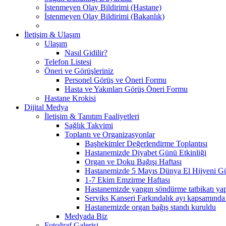
İstenmeyen Olay Bildirimi (Hastane)
İstenmeyen Olay Bildirimi (Bakanlık)
İletişim & Ulaşım
Ulaşım
Nasıl Gidilir?
Telefon Listesi
Öneri ve Görüşleriniz
Personel Görüş ve Öneri Formu
Hasta ve Yakınları Görüş Öneri Formu
Hastane Krokisi
Dijital Medya
İletişim & Tanıtım Faaliyetleri
Sağlık Takvimi
Toplantı ve Organizasyonlar
Başhekimler Değerlendirme Toplantısı
Hastanemizde Diyabet Günü Etkinliği
Organ ve Doku Bağışı Haftası
Hastanemizde 5 Mayıs Dünya El Hijyeni Gü
1-7 Ekim Emzirme Haftası
Hastanemizde yangın söndürme tatbikatı yap
Serviks Kanseri Farkındalık ayı kapsamında
Hastanemizde organ bağış standı kuruldu
Medyada Biz
Fotoğraf Galerisi