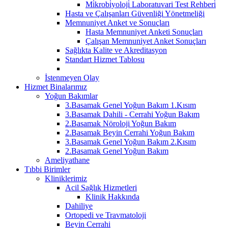
Mi̇krobi̇yoloji̇ Laboratuvari Test Rehberi̇
Hasta ve Çalışanları Güvenliği Yönetmeliği
Memnuniyet Anket ve Sonuçları
Hasta Memnuniyet Anketi Sonuçları
Çalışan Memnuniyet Anket Sonuçları
Sağlıkta Kalite ve Akreditasyon
Standart Hizmet Tablosu
İstenmeyen Olay
Hizmet Binalarımız
Yoğun Bakımlar
3.Basamak Genel Yoğun Bakım 1.Kısım
3.Basamak Dahili - Cerrahi Yoğun Bakım
2.Basamak Nöroloji Yoğun Bakım
2.Basamak Beyin Cerrahi Yoğun Bakım
3.Basamak Genel Yoğun Bakım 2.Kısım
2.Basamak Genel Yoğun Bakım
Ameliyathane
Tıbbi Birimler
Kliniklerimiz
Acil Sağlık Hizmetleri
Klinik Hakkında
Dahiliye
Ortopedi ve Travmatoloji
Beyin Cerrahi