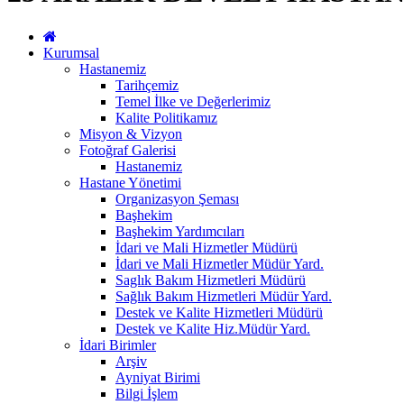
Kurumsal
Hastanemiz
Tarihçemiz
Temel İlke ve Değerlerimiz
Kalite Politikamız
Misyon & Vizyon
Fotoğraf Galerisi
Hastanemiz
Hastane Yönetimi
Organizasyon Şeması
Başhekim
Başhekim Yardımcıları
İdari ve Mali Hizmetler Müdürü
İdari ve Mali Hizmetler Müdür Yard.
Saglık Bakım Hizmetleri Müdürü
Sağlık Bakım Hizmetleri Müdür Yard.
Destek ve Kalite Hizmetleri Müdürü
Destek ve Kalite Hiz.Müdür Yard.
İdari Birimler
Arşiv
Ayniyat Birimi
Bilgi İşlem