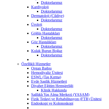
Doktorlarımız
Kardiyoloji
Doktorlarımız
Dermatoloji (Cildiye)
Doktorlarımız
Üroloji
Doktorlarımız
Göğüs Hastalıkları
Doktorlarımız
Göz Hastalıkları
Doktorlarımız
Kulak Burun Boğaz
Doktorlarımız
Özellikli Hizmetler
Organ Bağışı
Hemodiyaliz Ünitesi
ESWL (Taş Kırma)
Evde Saglik Hizmetleri
Diyabet Eğitim Hemşireliği
Klinik Hakkında
Sağlıklı Yaş Alma Merkezi (YAŞAM)
Fizik Tedavi ve Rehabilitasyon (FTR) Ünitesi
Endoskopi ve Kolonoskopi