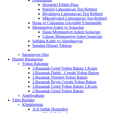
Dokümanlar
Hizmetiçi Eğitim Planı
Patoloji Laboratuvarı Test Rehberi
Bi̇yoki̇mya Laboratuvarı Test Rehberi̇
Mi̇krobi̇yoloji̇ Laboratuvari Test Rehberi̇
Hasta ve Çalışanları Güvenliği Yönetmeliği
Memnuniyet Anket ve Sonuçları
Hasta Memnuniyet Anketi Sonuçları
Çalışan Memnuniyet Anket Sonuçları
Sağlıkta Kalite ve Akreditasyon
Standart Hizmet Tablosu
İstenmeyen Olay
Hizmet Binalarımız
Yoğun Bakımlar
3.Basamak Genel Yoğun Bakım 1.Kısım
3.Basamak Dahili - Cerrahi Yoğun Bakım
2.Basamak Nöroloji Yoğun Bakım
2.Basamak Beyin Cerrahi Yoğun Bakım
3.Basamak Genel Yoğun Bakım 2.Kısım
2.Basamak Genel Yoğun Bakım
Ameliyathane
Tıbbi Birimler
Kliniklerimiz
Acil Sağlık Hizmetleri