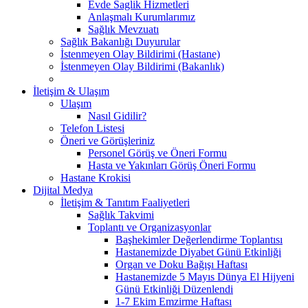
Evde Saglik Hizmetleri
Anlaşmalı Kurumlarımız
Sağlık Mevzuatı
Sağlık Bakanlığı Duyurular
İstenmeyen Olay Bildirimi (Hastane)
İstenmeyen Olay Bildirimi (Bakanlık)
İletişim & Ulaşım
Ulaşım
Nasıl Gidilir?
Telefon Listesi
Öneri ve Görüşleriniz
Personel Görüş ve Öneri Formu
Hasta ve Yakınları Görüş Öneri Formu
Hastane Krokisi
Dijital Medya
İletişim & Tanıtım Faaliyetleri
Sağlık Takvimi
Toplantı ve Organizasyonlar
Başhekimler Değerlendirme Toplantısı
Hastanemizde Diyabet Günü Etkinliği
Organ ve Doku Bağışı Haftası
Hastanemizde 5 Mayıs Dünya El Hijyeni
Günü Etkinliği Düzenlendi
1-7 Ekim Emzirme Haftası