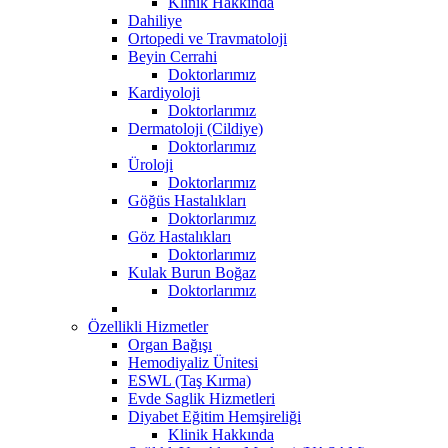
Klinik Hakkında
Dahiliye
Ortopedi ve Travmatoloji
Beyin Cerrahi
Doktorlarımız
Kardiyoloji
Doktorlarımız
Dermatoloji (Cildiye)
Doktorlarımız
Üroloji
Doktorlarımız
Göğüs Hastalıkları
Doktorlarımız
Göz Hastalıkları
Doktorlarımız
Kulak Burun Boğaz
Doktorlarımız
Özellikli Hizmetler
Organ Bağışı
Hemodiyaliz Ünitesi
ESWL (Taş Kırma)
Evde Saglik Hizmetleri
Diyabet Eğitim Hemşireliği
Klinik Hakkında