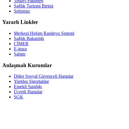
Tedavi Paketleri
Sağlık Turizmi Birimi
Şehrimiz
Yararlı Linkler
Merkezi Hekim Randevu Sistemi
Sağlık Bakanlığı
CİMER
E-imza
Sabim
Anlaşmalı Kurumlar
Diğer Sosyal Güvenceli Hastalar
Yurtdışı Sigortalılar
Emekli Sandığı
Ücretli Hastalar
SGK