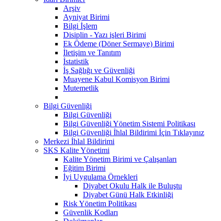
Arşiv
Ayniyat Birimi
Bilgi İşlem
Disiplin - Yazı işleri Birimi
Ek Ödeme (Döner Sermaye) Birimi
İletişim ve Tanıtım
İstatistik
İş Sağlığı ve Güvenliği
Muayene Kabul Komisyon Birimi
Mutemetlik
Bilgi Güvenliği
Bilgi Güvenliği
Bilgi Güvenliği Yönetim Sistemi Politikası
Bilgi Güvenliği İhlal Bildirimi İçin Tıklayınız
Merkezi İhlal Bildirimi
SKS Kalite Yönetimi
Kalite Yönetim Birimi ve Çalışanları
Eğitim Birimi
İyi Uygulama Örnekleri
Diyabet Okulu Halk ile Buluştu
Diyabet Günü Halk Etkinliği
Risk Yönetim Politikası
Güvenlik Kodları