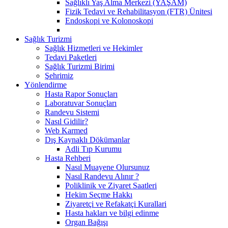
Sağlıklı Yaş Alma Merkezi (YAŞAM)
Fizik Tedavi ve Rehabilitasyon (FTR) Ünitesi
Endoskopi ve Kolonoskopi
Sağlık Turizmi
Sağlık Hizmetleri ve Hekimler
Tedavi Paketleri
Sağlık Turizmi Birimi
Şehrimiz
Yönlendirme
Hasta Rapor Sonuçları
Laboratuvar Sonuçları
Randevu Sistemi
Nasıl Gidilir?
Web Karmed
Dış Kaynaklı Dökümanlar
Adli Tıp Kurumu
Hasta Rehberi
Nasıl Muayene Olursunuz
Nasıl Randevu Alınır ?
Poliklinik ve Ziyaret Saatleri
Hekim Seçme Hakkı
Ziyaretçi ve Refakatçi Kurallari
Hasta hakları ve bilgi edinme
Organ Bağışı