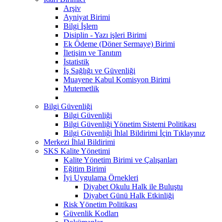
Arşiv
Ayniyat Birimi
Bilgi İşlem
Disiplin - Yazı işleri Birimi
Ek Ödeme (Döner Sermaye) Birimi
İletişim ve Tanıtım
İstatistik
İş Sağlığı ve Güvenliği
Muayene Kabul Komisyon Birimi
Mutemetlik
Bilgi Güvenliği
Bilgi Güvenliği
Bilgi Güvenliği Yönetim Sistemi Politikası
Bilgi Güvenliği İhlal Bildirimi İçin Tıklayınız
Merkezi İhlal Bildirimi
SKS Kalite Yönetimi
Kalite Yönetim Birimi ve Çalışanları
Eğitim Birimi
İyi Uygulama Örnekleri
Diyabet Okulu Halk ile Buluştu
Diyabet Günü Halk Etkinliği
Risk Yönetim Politikası
Güvenlik Kodları