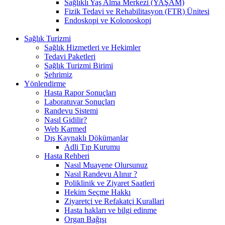
Sağlıklı Yaş Alma Merkezi (YAŞAM)
Fizik Tedavi ve Rehabilitasyon (FTR) Ünitesi
Endoskopi ve Kolonoskopi
Sağlık Turizmi
Sağlık Hizmetleri ve Hekimler
Tedavi Paketleri
Sağlık Turizmi Birimi
Şehrimiz
Yönlendirme
Hasta Rapor Sonuçları
Laboratuvar Sonuçları
Randevu Sistemi
Nasıl Gidilir?
Web Karmed
Dış Kaynaklı Dökümanlar
Adli Tıp Kurumu
Hasta Rehberi
Nasıl Muayene Olursunuz
Nasıl Randevu Alınır ?
Poliklinik ve Ziyaret Saatleri
Hekim Seçme Hakkı
Ziyaretçi ve Refakatçi Kurallari
Hasta hakları ve bilgi edinme
Organ Bağışı