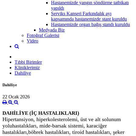
Hastanemizde yangın söndürme tatbikatı
yapıldı
Serviks Kanseri Farkındalık ayı
kapsamında hastanemizde stant kuruldu
Hastanemizde organ bağış standı kuruldu
Medyada Biz
Fotoğraf Galerisi
Video
Tıbbi Birimler
Kliniklerimiz
Dahiliye
Dahiliye
22 Ocak 2026
DAHİLİYE (İÇ HASTALIKLARI)
Hipertansiyon, hiperkolesterolemi, üst ve alt solunum
yoluhastalıkları, mide-barsak sistemi, karaciğer
hastalıkları,böbrek hastalıkları, tiroid hastalıkları, şeker