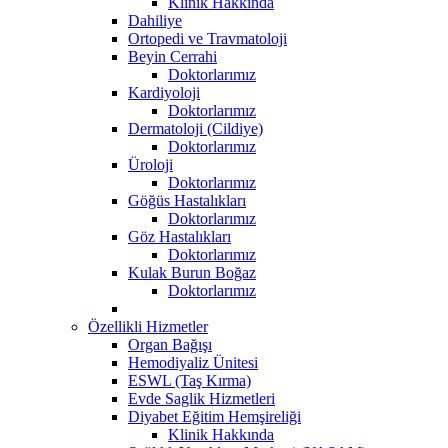
Klinik Hakkında
Dahiliye
Ortopedi ve Travmatoloji
Beyin Cerrahi
Doktorlarımız
Kardiyoloji
Doktorlarımız
Dermatoloji (Cildiye)
Doktorlarımız
Üroloji
Doktorlarımız
Göğüs Hastalıkları
Doktorlarımız
Göz Hastalıkları
Doktorlarımız
Kulak Burun Boğaz
Doktorlarımız
Özellikli Hizmetler
Organ Bağışı
Hemodiyaliz Ünitesi
ESWL (Taş Kırma)
Evde Saglik Hizmetleri
Diyabet Eğitim Hemşireliği
Klinik Hakkında