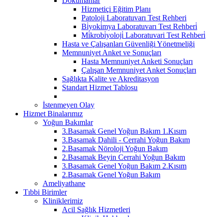
Dokümanlar
Hizmetiçi Eğitim Planı
Patoloji Laboratuvarı Test Rehberi
Bi̇yoki̇mya Laboratuvarı Test Rehberi̇
Mi̇krobi̇yoloji̇ Laboratuvari Test Rehberi̇
Hasta ve Çalışanları Güvenliği Yönetmeliği
Memnuniyet Anket ve Sonuçları
Hasta Memnuniyet Anketi Sonuçları
Çalışan Memnuniyet Anket Sonuçları
Sağlıkta Kalite ve Akreditasyon
Standart Hizmet Tablosu
İstenmeyen Olay
Hizmet Binalarımız
Yoğun Bakımlar
3.Basamak Genel Yoğun Bakım 1.Kısım
3.Basamak Dahili - Cerrahi Yoğun Bakım
2.Basamak Nöroloji Yoğun Bakım
2.Basamak Beyin Cerrahi Yoğun Bakım
3.Basamak Genel Yoğun Bakım 2.Kısım
2.Basamak Genel Yoğun Bakım
Ameliyathane
Tıbbi Birimler
Kliniklerimiz
Acil Sağlık Hizmetleri