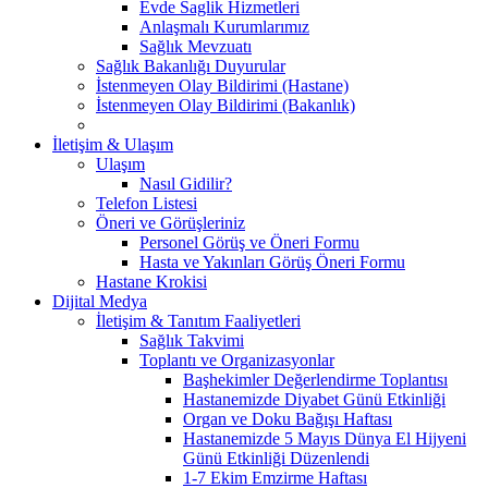
Evde Saglik Hizmetleri
Anlaşmalı Kurumlarımız
Sağlık Mevzuatı
Sağlık Bakanlığı Duyurular
İstenmeyen Olay Bildirimi (Hastane)
İstenmeyen Olay Bildirimi (Bakanlık)
İletişim & Ulaşım
Ulaşım
Nasıl Gidilir?
Telefon Listesi
Öneri ve Görüşleriniz
Personel Görüş ve Öneri Formu
Hasta ve Yakınları Görüş Öneri Formu
Hastane Krokisi
Dijital Medya
İletişim & Tanıtım Faaliyetleri
Sağlık Takvimi
Toplantı ve Organizasyonlar
Başhekimler Değerlendirme Toplantısı
Hastanemizde Diyabet Günü Etkinliği
Organ ve Doku Bağışı Haftası
Hastanemizde 5 Mayıs Dünya El Hijyeni
Günü Etkinliği Düzenlendi
1-7 Ekim Emzirme Haftası