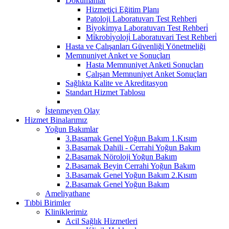
Dokümanlar
Hizmetiçi Eğitim Planı
Patoloji Laboratuvarı Test Rehberi
Bi̇yoki̇mya Laboratuvarı Test Rehberi̇
Mi̇krobi̇yoloji̇ Laboratuvari Test Rehberi̇
Hasta ve Çalışanları Güvenliği Yönetmeliği
Memnuniyet Anket ve Sonuçları
Hasta Memnuniyet Anketi Sonuçları
Çalışan Memnuniyet Anket Sonuçları
Sağlıkta Kalite ve Akreditasyon
Standart Hizmet Tablosu
İstenmeyen Olay
Hizmet Binalarımız
Yoğun Bakımlar
3.Basamak Genel Yoğun Bakım 1.Kısım
3.Basamak Dahili - Cerrahi Yoğun Bakım
2.Basamak Nöroloji Yoğun Bakım
2.Basamak Beyin Cerrahi Yoğun Bakım
3.Basamak Genel Yoğun Bakım 2.Kısım
2.Basamak Genel Yoğun Bakım
Ameliyathane
Tıbbi Birimler
Kliniklerimiz
Acil Sağlık Hizmetleri