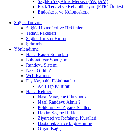
Sağlıklı Yaş Alma Merkezi (YAŞAM)
Fizik Tedavi ve Rehabilitasyon (FTR) Ünitesi
Endoskopi ve Kolonoskopi
Sağlık Turizmi
Sağlık Hizmetleri ve Hekimler
Tedavi Paketleri
Sağlık Turizmi Birimi
Şehrimiz
Yönlendirme
Hasta Rapor Sonuçları
Laboratuvar Sonuçları
Randevu Sistemi
Nasıl Gidilir?
Web Karmed
Dış Kaynaklı Dökümanlar
Adli Tıp Kurumu
Hasta Rehberi
Nasıl Muayene Olursunuz
Nasıl Randevu Alınır ?
Poliklinik ve Ziyaret Saatleri
Hekim Seçme Hakkı
Ziyaretçi ve Refakatçi Kurallari
Hasta hakları ve bilgi edinme
Organ Bağışı