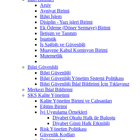
Arşiv
Ayniyat Birimi
Bilgi İşlem
Disiplin - Yazı işleri Birimi
Ek Ödeme (Döner Sermaye) Birimi
İletişim ve Tanıtım
İstatistik
İş Sağlığı ve Güvenliği
Muayene Kabul Komisyon Birimi
Mutemetlik
Bilgi Güvenliği
Bilgi Güvenliği
Bilgi Güvenliği Yönetim Sistemi Politikası
Bilgi Güvenliği İhlal Bildirimi İçin Tıklayınız
Merkezi İhlal Bildirimi
SKS Kalite Yönetimi
Kalite Yönetim Birimi ve Çalışanları
Eğitim Birimi
İyi Uygulama Örnekleri
Diyabet Okulu Halk ile Buluştu
Diyabet Günü Halk Etkinliği
Risk Yönetim Politikası
Güvenlik Kodları