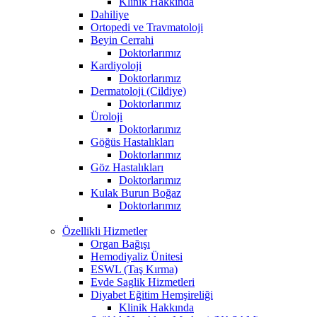
Klinik Hakkında
Dahiliye
Ortopedi ve Travmatoloji
Beyin Cerrahi
Doktorlarımız
Kardiyoloji
Doktorlarımız
Dermatoloji (Cildiye)
Doktorlarımız
Üroloji
Doktorlarımız
Göğüs Hastalıkları
Doktorlarımız
Göz Hastalıkları
Doktorlarımız
Kulak Burun Boğaz
Doktorlarımız
Özellikli Hizmetler
Organ Bağışı
Hemodiyaliz Ünitesi
ESWL (Taş Kırma)
Evde Saglik Hizmetleri
Diyabet Eğitim Hemşireliği
Klinik Hakkında