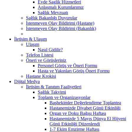
Evde Saglik Hizmetleri
Anlaşmalı Kurumlarımız
Sağlık Mevzuatı
Sağlık Bakanlığı Duyurular
İstenmeyen Olay Bildirimi (Hastane)
İstenmeyen Olay Bildirimi (Bakanlık)
İletişim & Ulaşım
Ulaşım
Nasıl Gidilir?
Telefon Listesi
Öneri ve Görüşleriniz
Personel Görüş ve Öneri Formu
Hasta ve Yakınları Görüş Öneri Formu
Hastane Krokisi
Dijital Medya
İletişim & Tanıtım Faaliyetleri
Sağlık Takvimi
Toplantı ve Organizasyonlar
Başhekimler Değerlendirme Toplantısı
Hastanemizde Diyabet Günü Etkinliği
Organ ve Doku Bağışı Haftası
Hastanemizde 5 Mayıs Dünya El Hijyeni
Günü Etkinliği Düzenlendi
1-7 Ekim Emzirme Haftası