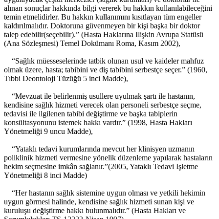
alınan sonuçlar hakkında bilgi vererek bu hakkın kullanılabileceğini
temin etmelidirler. Bu hakkın kullanımını kısıtlayan tüm engeller
kaldırılmalıdır. Doktoruna güvenmeyen bir kişi başka bir doktor
talep edebilir(seçebilir).” (Hasta Haklarına Ilişkin Avrupa Statüsü
(Ana Sözleşmesi) Temel Dokümanı Roma, Kasım 2002),
“Sağlık müesseselerinde tatbik olunan usul ve kaideler mahfuz
olmak üzere, hasta; tabibini ve diş tabibini serbestçe seçer.” (1960,
Tıbbi Deontoloji Tüzüğü 5 inci Madde),
“Mevzuat ile belirlenmiş usullere uyulmak şartı ile hastanın,
kendisine sağlık hizmeti verecek olan personeli serbestçe seçme,
tedavisi ile ilgilenen tabibi değiştirme ve başka tabiplerin
konsültasyonunu istemek hakkı vardır.” (1998, Hasta Hakları
Yönetmeliği 9 uncu Madde),
“Yataklı tedavi kurumlarında mevcut her klinisyen uzmanın
poliklinik hizmeti vermesine yönelik düzenleme yapılarak hastaların
hekim seçmesine imkân sağlanır.”(2005, Yataklı Tedavi Işletme
Yönetmeliği 8 inci Madde)
“Her hastanın sağlık sistemine uygun olması ve yetkili hekimin
uygun görmesi halinde, kendisine sağlık hizmeti sunan kişi ve
kuruluşu değiştirme hakkı bulunmalıdır.” (Hasta Hakları ve