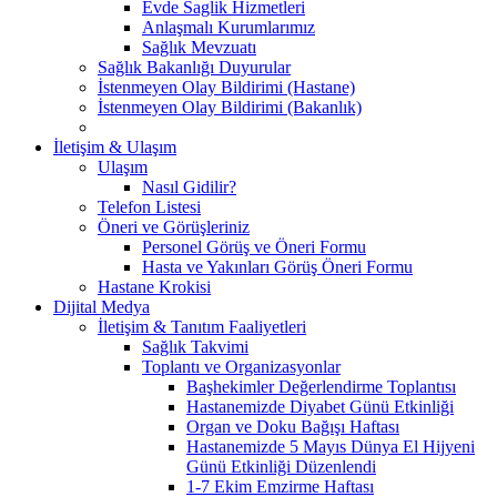
Evde Saglik Hizmetleri
Anlaşmalı Kurumlarımız
Sağlık Mevzuatı
Sağlık Bakanlığı Duyurular
İstenmeyen Olay Bildirimi (Hastane)
İstenmeyen Olay Bildirimi (Bakanlık)
İletişim & Ulaşım
Ulaşım
Nasıl Gidilir?
Telefon Listesi
Öneri ve Görüşleriniz
Personel Görüş ve Öneri Formu
Hasta ve Yakınları Görüş Öneri Formu
Hastane Krokisi
Dijital Medya
İletişim & Tanıtım Faaliyetleri
Sağlık Takvimi
Toplantı ve Organizasyonlar
Başhekimler Değerlendirme Toplantısı
Hastanemizde Diyabet Günü Etkinliği
Organ ve Doku Bağışı Haftası
Hastanemizde 5 Mayıs Dünya El Hijyeni
Günü Etkinliği Düzenlendi
1-7 Ekim Emzirme Haftası