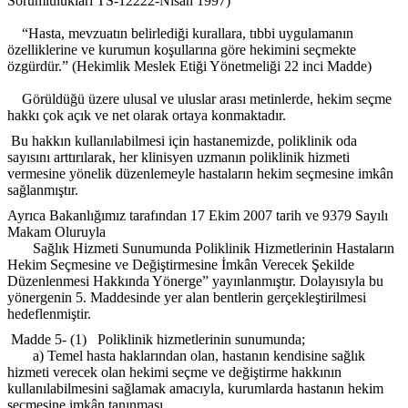
Sorumlulukları TS-12222-Nisan 1997)
“Hasta, mevzuatın belirlediği kurallara, tıbbi uygulamanın
özelliklerine ve kurumun koşullarına göre hekimini seçmekte
özgürdür.” (Hekimlik Meslek Etiği Yönetmeliği 22 inci Madde)
Görüldüğü üzere ulusal ve uluslar arası metinlerde, hekim seçme
hakkı çok açık ve net olarak ortaya konmaktadır.
Bu hakkın kullanılabilmesi için hastanemizde, poliklinik oda
sayısını arttırılarak, her klinisyen uzmanın poliklinik hizmeti
vermesine yönelik düzenlemeyle hastaların hekim seçmesine imkân
sağlanmıştır.
Ayrıca Bakanlığımız tarafından 17 Ekim 2007 tarih ve 9379 Sayılı
Makam Oluruyla
Sağlık Hizmeti Sunumunda Poliklinik Hizmetlerinin Hastaların
Hekim Seçmesine ve Değiştirmesine İmkân Verecek Şekilde
Düzenlenmesi Hakkında Yönerge” yayınlanmıştır. Dolayısıyla bu
yönergenin 5. Maddesinde yer alan bentlerin gerçekleştirilmesi
hedeflenmiştir.
Madde 5- (1) Poliklinik hizmetlerinin sunumunda;
a) Temel hasta haklarından olan, hastanın kendisine sağlık
hizmeti verecek olan hekimi seçme ve değiştirme hakkının
kullanılabilmesini sağlamak amacıyla, kurumlarda hastanın hekim
seçmesine imkân tanınması,