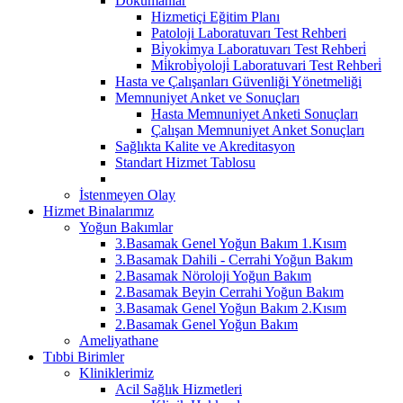
Dokümanlar
Hizmetiçi Eğitim Planı
Patoloji Laboratuvarı Test Rehberi
Bi̇yoki̇mya Laboratuvarı Test Rehberi̇
Mi̇krobi̇yoloji̇ Laboratuvari Test Rehberi̇
Hasta ve Çalışanları Güvenliği Yönetmeliği
Memnuniyet Anket ve Sonuçları
Hasta Memnuniyet Anketi Sonuçları
Çalışan Memnuniyet Anket Sonuçları
Sağlıkta Kalite ve Akreditasyon
Standart Hizmet Tablosu
İstenmeyen Olay
Hizmet Binalarımız
Yoğun Bakımlar
3.Basamak Genel Yoğun Bakım 1.Kısım
3.Basamak Dahili - Cerrahi Yoğun Bakım
2.Basamak Nöroloji Yoğun Bakım
2.Basamak Beyin Cerrahi Yoğun Bakım
3.Basamak Genel Yoğun Bakım 2.Kısım
2.Basamak Genel Yoğun Bakım
Ameliyathane
Tıbbi Birimler
Kliniklerimiz
Acil Sağlık Hizmetleri