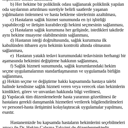
b) Her hekime bir poliklinik odası sağlanarak poliklinik yapılan
oda sayılarının artırılması suretiyle belirli saatlerde yaşanan
yığılmaların önlenmesi ve hasta bekleme sürelerinin azaltılması,
c) Hastaların sağlık hizmet sunumunda en iyi işbirliği
yapabileceği ve iletişim kurabileceği hekimi seçmesinin sağlanması,
ç) Hastaların sağlık kurumuna her gelişinde, istedikleri takdirde
aynı hekime muayene olabilmesinin sağlanması,
d) Hastanın isteği doğrultusunda, sağlık kurumuna ilk
kabulünden itibaren aynı hekimin kontrolü altında olmasının
sağlanması,
e) Hastanın yataklı tedavi kurumundaki tedavisinin herhangi bir
aşamasında hekimini değiştirme hakkının sağlanması,
f) Sağlık hizmeti sunumunda, sağlık kurumlarındaki hekim
seçme uygulamalarının standartlaşmasının ve uygulamada birliğin
sağlanması,
g) Hekim seçme ve değiştirme hakkı kapsamında hastaya talebi
halinde kendisine sağlık hizmeti veren veya verecek olan hekimlerin
kimlikleri, görev ve unvanları hakkında bilgi verilmesi,
ğ) Yapılacak tüm düzenlemelerde hasta yararının gözetilmesi ile
hastalara gerekli danışmanlık hizmetleri verilerek bilgilendirilmeleri
ve personel-hasta iletişimini kolaylaştıracak uygulamalar yapılması,
esastır.
Hastanemizde bu kapsamda hastaların hekimlerini seçebilmeleri
amacı ile Dr. Hekim Çalışma Takvimi de düzenlenmektedir.