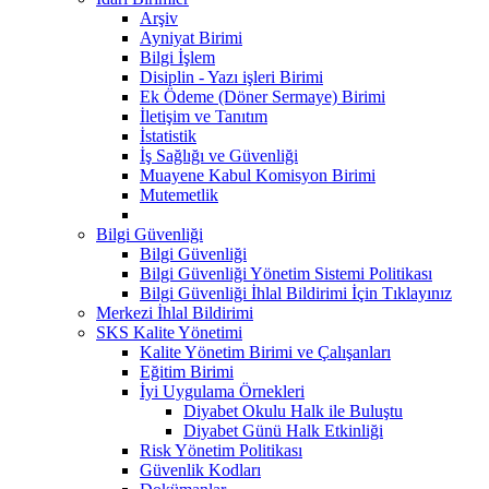
Arşiv
Ayniyat Birimi
Bilgi İşlem
Disiplin - Yazı işleri Birimi
Ek Ödeme (Döner Sermaye) Birimi
İletişim ve Tanıtım
İstatistik
İş Sağlığı ve Güvenliği
Muayene Kabul Komisyon Birimi
Mutemetlik
Bilgi Güvenliği
Bilgi Güvenliği
Bilgi Güvenliği Yönetim Sistemi Politikası
Bilgi Güvenliği İhlal Bildirimi İçin Tıklayınız
Merkezi İhlal Bildirimi
SKS Kalite Yönetimi
Kalite Yönetim Birimi ve Çalışanları
Eğitim Birimi
İyi Uygulama Örnekleri
Diyabet Okulu Halk ile Buluştu
Diyabet Günü Halk Etkinliği
Risk Yönetim Politikası
Güvenlik Kodları