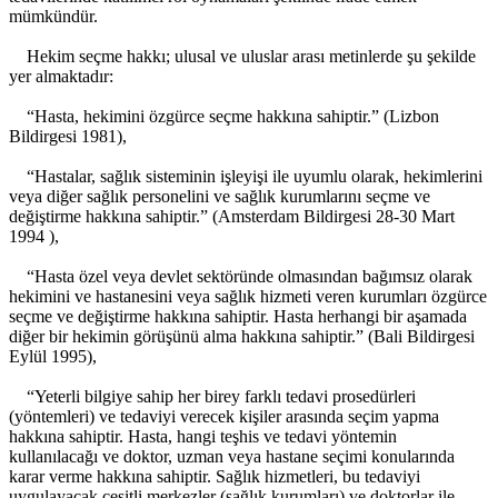
mümkündür.
Hekim seçme hakkı; ulusal ve uluslar arası metinlerde şu şekilde
yer almaktadır:
“Hasta, hekimini özgürce seçme hakkına sahiptir.” (Lizbon
Bildirgesi 1981),
“Hastalar, sağlık sisteminin işleyişi ile uyumlu olarak, hekimlerini
veya diğer sağlık personelini ve sağlık kurumlarını seçme ve
değiştirme hakkına sahiptir.” (Amsterdam Bildirgesi 28-30 Mart
1994 ),
“Hasta özel veya devlet sektöründe olmasından bağımsız olarak
hekimini ve hastanesini veya sağlık hizmeti veren kurumları özgürce
seçme ve değiştirme hakkına sahiptir. Hasta herhangi bir aşamada
diğer bir hekimin görüşünü alma hakkına sahiptir.” (Bali Bildirgesi
Eylül 1995),
“Yeterli bilgiye sahip her birey farklı tedavi prosedürleri
(yöntemleri) ve tedaviyi verecek kişiler arasında seçim yapma
hakkına sahiptir. Hasta, hangi teşhis ve tedavi yöntemin
kullanılacağı ve doktor, uzman veya hastane seçimi konularında
karar verme hakkına sahiptir. Sağlık hizmetleri, bu tedaviyi
uygulayacak çeşitli merkezler (sağlık kurumları) ve doktorlar ile