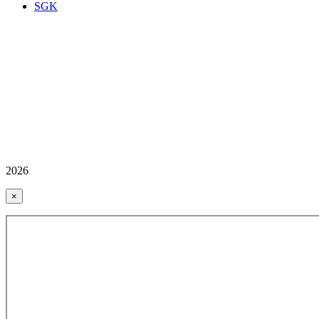
SGK
2026
×