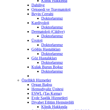
Klinik Hakkında
Dahiliye
Ortopedi ve Travmatoloji
Beyin Cerrahi
Doktorlarımız
Kardiyoloji
Doktorlarımız
Dermatoloji (Cildiye)
Doktorlarımız
Üroloji
Doktorlarımız
Göğüs Hastalıkları
Doktorlarımız
Göz Hastalıkları
Doktorlarımız
Kulak Burun Boğaz
Doktorlarımız
Özellikli Hizmetler
Organ Bağışı
Hemodiyaliz Ünitesi
ESWL (Taş Kırma)
Evde Saglik Hizmetleri
Diyabet Eğitim Hemşireliği
Klinik Hakkında