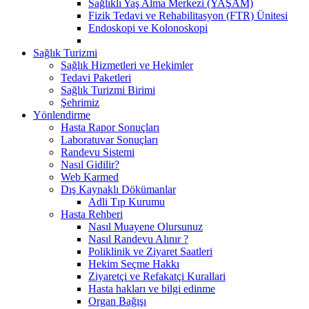
Sağlıklı Yaş Alma Merkezi (YAŞAM)
Fizik Tedavi ve Rehabilitasyon (FTR) Ünitesi
Endoskopi ve Kolonoskopi
Sağlık Turizmi
Sağlık Hizmetleri ve Hekimler
Tedavi Paketleri
Sağlık Turizmi Birimi
Şehrimiz
Yönlendirme
Hasta Rapor Sonuçları
Laboratuvar Sonuçları
Randevu Sistemi
Nasıl Gidilir?
Web Karmed
Dış Kaynaklı Dökümanlar
Adli Tıp Kurumu
Hasta Rehberi
Nasıl Muayene Olursunuz
Nasıl Randevu Alınır ?
Poliklinik ve Ziyaret Saatleri
Hekim Seçme Hakkı
Ziyaretçi ve Refakatçi Kurallari
Hasta hakları ve bilgi edinme
Organ Bağışı